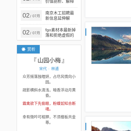
价值剖析、解释
与落实,杜绝虚假
的迷魂阵
南京木工招聘最
02
07月
/
新信息延伸解
答、专家解析解
释与落实​-小心误
fgo素材本最新掉
02
07月
/
导宣传风险
落和拒绝虚假的
承诺-场景解答、
专家解读解释与
赏析
落实
山园小梅
宋代
·
林逋
众芳摇落独暄妍，占尽风情向小
园。
疏影横斜水清浅，暗香浮动月黄
昏。
霜禽欲下先偷眼，粉蝶如知合断
魂。
幸有微吟可相狎，不须檀板共金
尊。