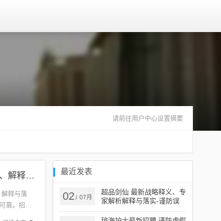
请前往用户中心设置摘要
最近发表
合肥最新销售招聘信息和远离虚假承诺沼-智能释义、解释与落实
超品剑仙 最新战略释义、专
、解释与落
02
07月
/
家解析解释与落实​-谨防误
可靠。招聘
导性宣传
销售目
琼海护士最新招聘,谨防虚假