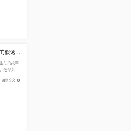
霍思燕最新电视剧科学释义、解释与落实-抵制欺诈的假诱导旗
生动的故事
，还深入剖
调了科学
阅读全文