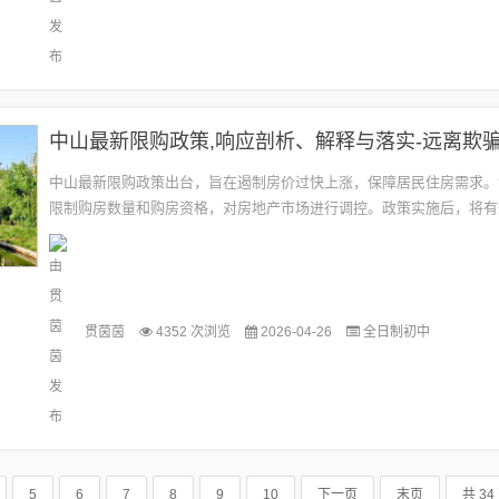
中山最新限购政策,响应剖析、解释与落实-远离欺
中山最新限购政策出台，旨在遏制房价过快上涨，保障居民住房需求。
限制购房数量和购房资格，对房地产市场进行调控。政策实施后，将有
炒房行为，促进房地产市场健康发展。政府也将加强监管，确保政策落
防...
贯茵茵
4352 次浏览
2026-04-26
全日制初中
5
6
7
8
9
10
下一页
末页
共 34