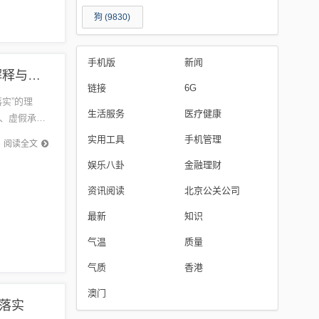
狗
(9830)
手机版
新闻
最新的网贷论坛,杜绝虚假的假宣传风-新颖释义、解释与落实
链接
6G
实”的理
生活服务
医疗健康
、虚假承
的重要性，
实用工具
手机管理
阅读全文
娱乐八卦
金融理财
资讯阅读
北京公关公司
最新
知识
气温
质量
气质
香港
澳门
与落实