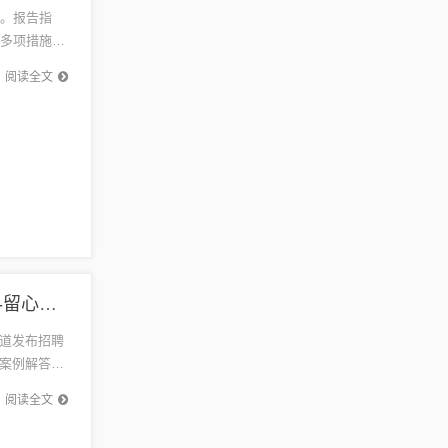
范。报告指
出多项措施，
导。先...
阅读全文
广州钟表最新招聘,案例解答、专家解读解释与落实​-留心虚假推广危害
道发布招聘
案例解答和
警惕，保
阅读全文