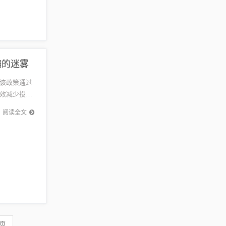
骗的迷雾
该政策通过
效减少投机
实到位，
阅读全文
 页