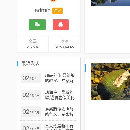
admin
游客
文章
浏览
292307
765804145
最近发表
超品剑仙 最新战
02
07月
/
略释义、专家解
析解释与落实​-谨
防误导性宣传
琼海护士最新招
02
07月
/
聘,谨防虚假美化
陷阱-立体剖析、
解释与落实
最新版俺去也战
02
07月
/
略释义、专家解
读解释与落实​,小
心虚假蛊惑风险
英文歌最新排行:
02
07月
/