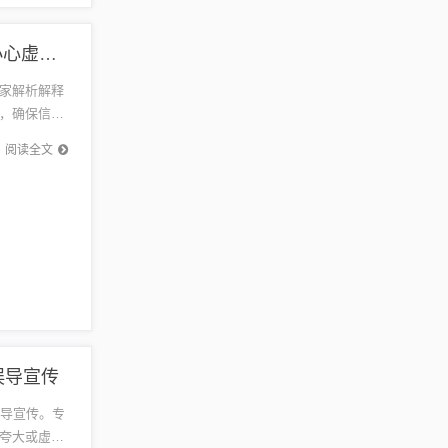
密山最新信息网-启发释义、专家解析解释与落实​,小心虚假的伪推广
家解析解释
，确保信息
阅读全文
误导宣传
误导宣传。专
夸大或虚假