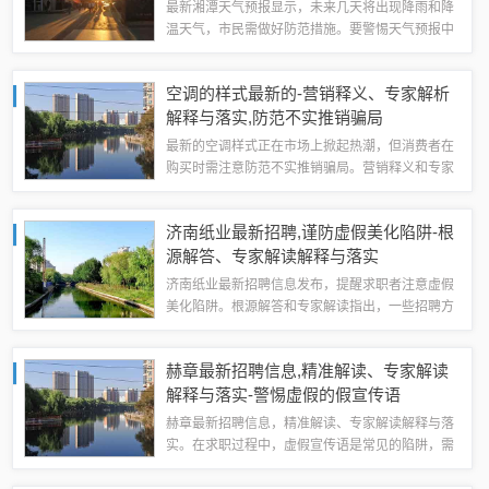
最新湘潭天气预报显示，未来几天将出现降雨和降
温天气，市民需做好防范措施。要警惕天气预报中
的欺诈套路，避免被虚假信息误导。相关部门应加
强监管，确保天气预报的准确性和可靠性，保障市
空调的样式最新的-营销释义、专家解析
民的生命财产安全。市民也应提高警惕，不轻...
解释与落实,防范不实推销骗局
最新的空调样式正在市场上掀起热潮，但消费者在
购买时需注意防范不实推销骗局。营销释义和专家
解析指出，一些不良商家可能会夸大产品性能、虚
构优惠活动或虚假宣传能效等级等手段来吸引消费
济南纸业最新招聘,谨防虚假美化陷阱-根
者。消费者在购买空调时应仔细核对产品参数...
源解答、专家解读解释与落实
济南纸业最新招聘信息发布，提醒求职者注意虚假
美化陷阱。根源解答和专家解读指出，一些招聘方
可能会通过夸大职位、美化待遇等方式吸引求职
者，但实际上却存在诸多陷阱。求职者应谨慎选
赫章最新招聘信息,精准解读、专家解读
择，了解公司背景、职位真实情况，避免被虚假
解释与落实-警惕虚假的假宣传语
信...
赫章最新招聘信息，精准解读、专家解读解释与落
实。在求职过程中，虚假宣传语是常见的陷阱，需
要警惕。求职者应仔细甄别招聘信息，避免被虚假