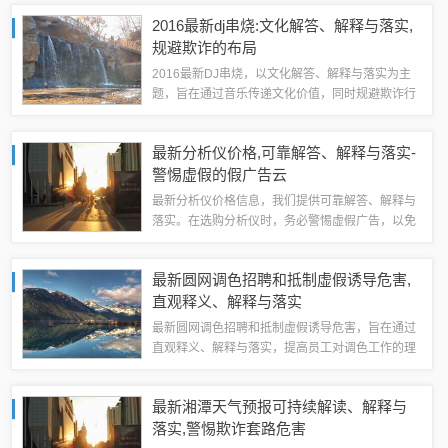
面，开发者需加强监管，确保宣传与实际体验相
2016最新dj串烧:文化解答、解释与落实,
符。玩家也应提高辨别能力，避免被虚假宣传所...
规避欺诈的布局
2016最新DJ串烧，以文化解答、解释与落实为主
题，旨在通过音乐传递文化价值，同时规避欺诈行
为。该串烧融合了多种音乐元素，以独特的节奏和
旋律展现文化魅力，并强调诚信和道德的重要性。
最新分析仪价格,可靠解答、解释与落实-
通过音乐的力量，引导听众思考文化意义...
警惕虚假的假广告云
最新分析仪价格信息，我们提供可靠解答、解释与
落实。在选购分析仪时，务必警惕虚假广告，以免
上当受骗。我们承诺提供真实、准确的价格信息，
并帮助您做出明智的购买决策。我们也将为您提供
最新圆网调色招聘和抵制虚假诱导危害,
专业的技术支持和售后服务，确保您的设备始...
直观释义、解释与落实
最新圆网调色招聘和抵制虚假诱导危害，旨在通过
直观释义、解释与落实，提高员工对调色工作的理
解，并打击虚假诱导行为。招聘方面，我们注重员
工的技能与经验，确保调色工作的高效与准确。我
最新湘潭天气预报可持续解读、解释与
们坚决抵制任何形式的虚假诱导，保护员工与...
落实,警惕欺诈套路危害