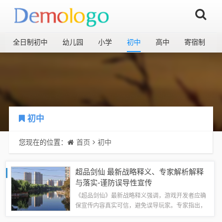
全日制初中
幼儿园
小学
初中
高中
寄宿制
初中
您现在的位置：
首页
初中
超品剑仙 最新战略释义、专家解析解释
与落实​-谨防误导性宣传
《超品剑仙》最新战略释义强调，游戏开发者应确
保宣传内容真实可信，避免误导玩家。专家指出，
游戏策略需明确、透明，并符合玩家预期。落实方