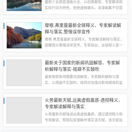
最新少女邪恶漫画大全，以创意解答、专家解读和
实际行动为特色，拒绝虚假噱头。该漫画集不仅提
供丰富的漫画内容，还注重解答和解读，帮助读者
更好地理解漫画中的情节和角色。该漫画集还注重
摩根.弗里曼最新全链释义、专家解读解
实际行动，鼓励读者将所学知识和经验应用到...
释与落实,警惕误导宣传
摩根·弗里曼最新全链释义、专家解读解释与落实，
提醒观众警惕误导宣传。专家指出，全链释义是一
种深度解读方式，旨在全面、准确地解释电影、电
视剧等作品的内涵和意义。一些宣传方可能会利用
最新关于国家的新闻巩固解答、专家解
这种解读方式制造误导，让观众产生误解或...
析解释与落实​-规避不实鼓吹
最新国家新闻需要巩固解答，专家解析解释与落
实，以规避不实鼓吹。政府应加强对新闻媒体的监
管，确保报道的真实性和客观性。公众也应提高辨
别能力，不轻易相信未经证实的消息。专家建议，
火男最新天赋,远离虚假蛊惑-透彻释义、
政府应建立更加完善的新闻发布机制，及时发布...
专家解读解释与落实​
火男最新天赋强调远离虚假蛊惑，通过透彻释义和
专家解读，帮助玩家理解并落实该天赋。该天赋旨
在提高玩家对虚假信息的辨识能力，避免被误导和