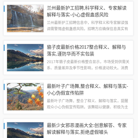
企业的可持续发展。专家指出，该战略需注重细节
兰州最新护工招聘,科学释义、专家解读
落实，确保各项措施能够真正落地生效。用...
解释与落实-小心虚假蛊惑风险
兰州最新护工招聘信息中，科学释义和专家解读强
调需警惕虚假蛊惑风险。招聘方应确保信息真实有
效，避免夸大其词或虚假承诺，以免误导求职者。
求职者也应保持警惕，仔细甄别招聘信息，避免被
貉子皮最新价格2017整合释义、解释与
不法分子利用。双方需共同努力，确保招聘过...
落实,谨防华而不实包装
2017年貉子皮最新价格整合显示，市场受到供需关
系、质量差异及季节性影响，价格波动较大。消费
者需警惕过度包装和虚假宣传，选择信誉好的商家
购买，并了解实际价格和质量标准。政府和行业协
最新叶子广场舞,整合释义、解释与落实-
会应加强监管，打击不法行为，保障市场...
小心伪假宣传陷阱
最新叶子广场舞，整合了释义、解释与落实，提醒
观众小心伪假宣传陷阱。该舞蹈以健康、积极为主
题，倡导人们通过运动保持身心健康。一些不法分
子利用广场舞的流行，进行虚假宣传，误导消费
最新少女邪恶漫画大全:创意解答、专家
者。在参与广场舞活动时，要保持警惕，避免上...
解读解释与落实​,拒绝虚假噱头