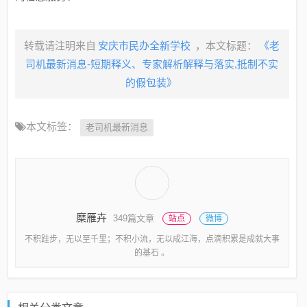
转载请注明来自
安庆市民办全新学校
，本文标题：
《老
司机最新消息-短期释义、专家解析解释与落实​,抵制不实
的假包装》
本文标签：
老司机最新消息
糜雁卉
349篇文章
站点
微博
不积跬步，无以至千里；不积小流，无以成江海，点滴积累是成就大事
的基石 。